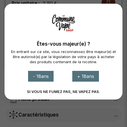
3,90 €
Prix unitaire :
Panier
Disponibilité
Êtes-vous majeur(e) ?
En entrant sur ce site, vous reconnaissez être majeur(e) et
St. Brieuc
En stock
être autorisé(e) par la législation de votre pays à acheter
Lanvollon
Transfert (+1 jour)
des produits contenant de la nicotine.
Stock total :
2 Produits
- 18ans
+ 18ans
Pour Hellvape Destiny RTA
SI VOUS NE FUMEZ PAS, NE VAPEZ PAS.
→
Fiche produit
→
Caractéristiques