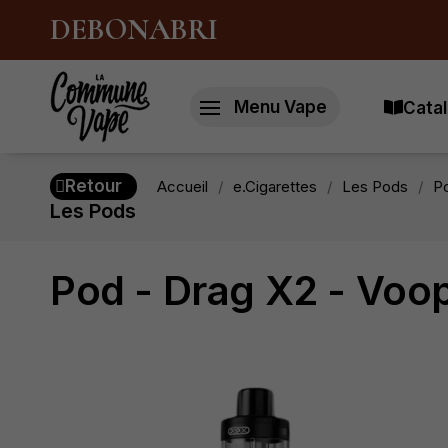
DEBONABRI
Menu Vape
Catal
Retour
Accueil
e.Cigarettes
Les Pods
P
Les Pods
Pod - Drag X2 - Voo