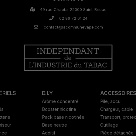
49 rue Chaptal 22000 Saint-Brieuc
02 96 72 01 24
contact@lacommunevape.com
ÉRIELS
D.I.Y
ACCESSOIRE
s
Arôme concentré
Pile, accu
ds
Booster nicotine
Chargeur, cable
tterie
Pack base nicotinée
Transport, protec
iseur
Base neutre
Outillage
nce
Additif
Pièce détachée