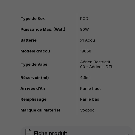
Type de Box
POD
Puissance Max. (Watt)
80W
Batterie
x1 Accu
Modèle d'accu
18650
Aérien Restrictif
Type de Vape
03 - Aérien - DTL
Réservoir (ml)
4,5ml
Arrivée d'Air
Par le haut
Remplissage
Par le bas
Marque du Matériel
Voopoo
→
Fiche produit