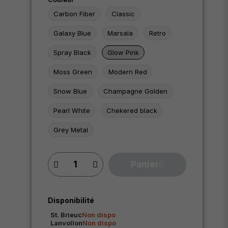
Carbon Fiber
Classic
Galaxy Blue
Marsala
Retro
Spray Black
Glow Pink
Moss Green
Modern Red
Snow Blue
Champagne Golden
Pearl White
Chekered black
Grey Metal
Panier
Disponibilité
St. Brieuc
Non dispo
Lanvollon
Non dispo