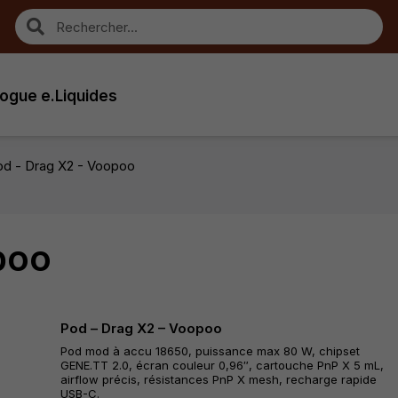
ogue e.Liquides
od - Drag X2 - Voopoo
poo
Pod – Drag X2 – Voopoo
Pod mod à accu 18650, puissance max 80 W, chipset
GENE.TT 2.0, écran couleur 0,96″, cartouche PnP X 5 mL,
airflow précis, résistances PnP X mesh, recharge rapide
USB-C.