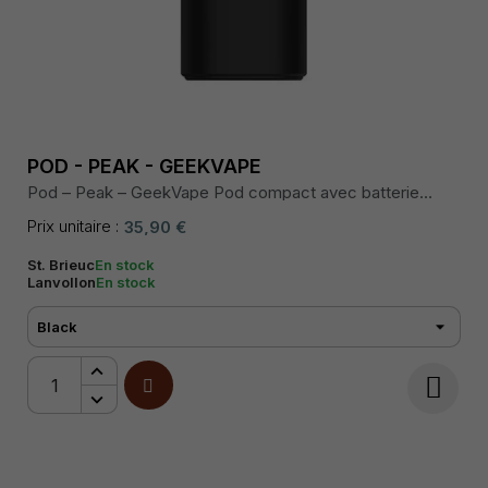
POD - PEAK - GEEKVAPE
Pod – Peak – GeekVape Pod compact avec batterie
intégrée 1300 mAh, puissance réglable jusqu’à 20 W,
cartouche de 4 mL en 0,8 Ω.
Prix unitaire :
35,90 €
St. Brieuc
En stock
Lanvollon
En stock