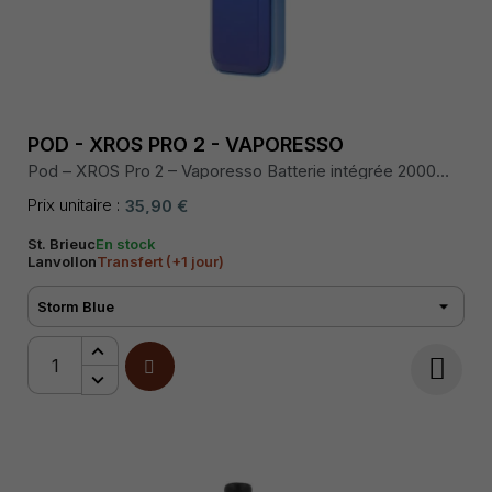
POD - XROS PRO 2 - VAPORESSO
Pod – XROS Pro 2 – Vaporesso Batterie intégrée 2000
mAh, puissance max 30 W, écran digital, cartouche 3 mL,
airflow réglable, résistances XROS, recharge USB-C
Prix unitaire :
35,90 €
rapide.
St. Brieuc
En stock
Lanvollon
Transfert (+1 jour)