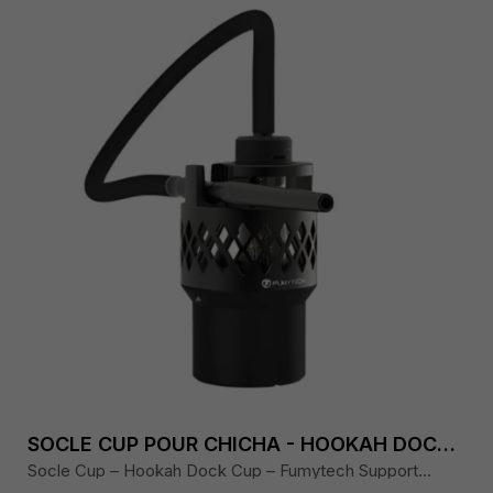
SOCLE CUP POUR CHICHA - HOOKAH DOCK - FUMYTECH
Socle Cup – Hookah Dock Cup – Fumytech Support
stable en métal &amp; PVC, dimensions 47 × ø66 mm,