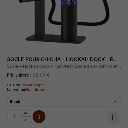
SOCLE POUR CHICHA - HOOKAH DOCK - FUMYTECH
Socle – Hookah Dock – Fumytech Socle en aluminium et
silicone, dimensions 153 × 130 × 80 mm, transforme le
Hookah Air en chicha de table, vendu sans appareil.
Prix unitaire :
69,90 €
St. Brieuc
Non dispo
Lanvollon
Non dispo