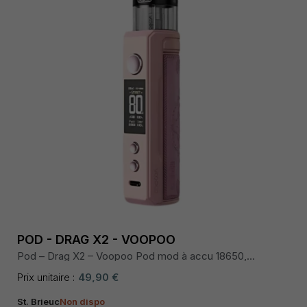
POD - DRAG X2 - VOOPOO
Pod – Drag X2 – Voopoo Pod mod à accu 18650,
puissance max 80 W, chipset GENE.TT 2.0, écran couleur
0,96″, cartouche PnP X 5 mL, airflow précis, résistances
Prix unitaire :
49,90 €
PnP X mesh, recharge rapide USB-C.
St. Brieuc
Non dispo