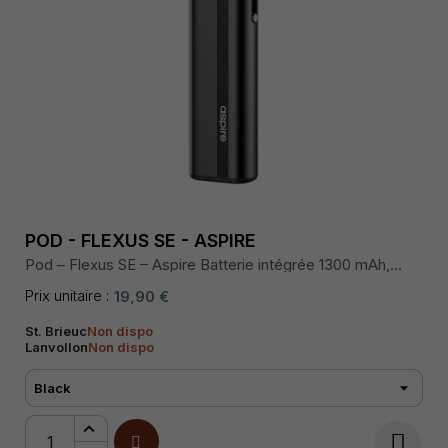
POD - FLEXUS SE - ASPIRE
Pod – Flexus SE – Aspire Batterie intégrée 1300 mAh,
puissance jusqu’à 20 W, 3 niveaux de sortie,
rechargement rapide USB-C 3A, cartouche 3 mL avec
Prix unitaire :
19,90 €
remplissage latéral, résistances AF Mesh 0,6 Ω / 1,0 Ω.
St. Brieuc
Non dispo
Lanvollon
Non dispo