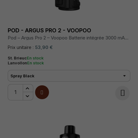
POD - ARGUS PRO 2 - VOOPOO
Pod – Argus Pro 2 – Voopoo Batterie intégrée 3000 mAh,
puissance max 80 W, chipset GENE.TT 2.0, écran couleur
0,96″, cartouche PnP-X 5 mL, airflow réglable,
Prix unitaire :
53,90 €
résistances PnP compatibles, recharge rapide USB-C.
St. Brieuc
En stock
Lanvollon
En stock