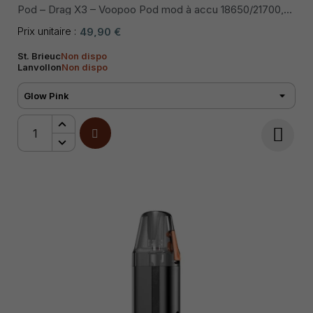
Pod – Drag X3 – Voopoo Pod mod à accu 18650/21700,
puissance max 80 W, chipset GENE.TT 3.0, écran couleur
0,96″, cartouche PnP X 5 mL, airflow précis, résistances
Prix unitaire :
49,90 €
PnP X mesh, recharge rapide USB-C.
St. Brieuc
Non dispo
Lanvollon
Non dispo