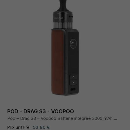
POD - DRAG S3 - VOOPOO
Pod – Drag S3 – Voopoo Batterie intégrée 3000 mAh,
puissance réglable jusqu’à 60 W, écran TFT couleur
0,96″, chipset GENE / QUEST 2.0, airflow réglable top,
Prix unitaire :
53,90 €