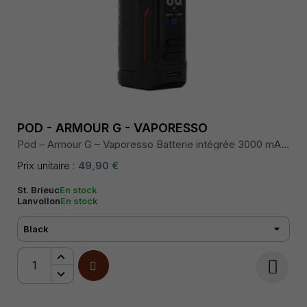
POD - ARMOUR G - VAPORESSO
Pod – Armour G – Vaporesso Batterie intégrée 3000 mAh,
puissance réglable jusqu’à 80 W, écran TFT couleur,
chipset AXON, airflow réglable, cartouche 5 mL (2 mL
Prix unitaire :
49,90 €
TPD), résistances GTX compatibles, recharge rapide
USB-C.
St. Brieuc
En stock
Lanvollon
En stock