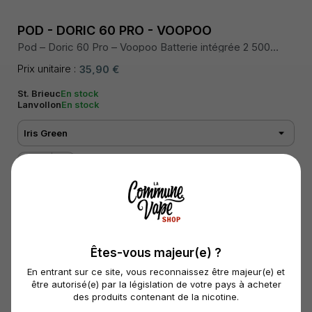
POD - DORIC 60 PRO - VOOPOO
Pod – Doric 60 Pro – Voopoo Batterie intégrée 2 500
mAh, puissance max 60 W, chipset GENE.TT, écran
couleur 0,96″, cartouche PnP-X 5 mL, airflow réglable,
Prix unitaire :
35,90 €
résistances PnP-X compatibles, recharge rapide USB-C.
St. Brieuc
En stock
Lanvollon
En stock
Êtes-vous majeur(e) ?
En entrant sur ce site, vous reconnaissez être majeur(e) et
être autorisé(e) par la législation de votre pays à acheter
des produits contenant de la nicotine.