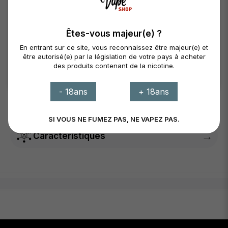
Panier
Êtes-vous majeur(e) ?
Disponibilité
En entrant sur ce site, vous reconnaissez être majeur(e) et
St. Brieuc
Transfert (+1 jour)
être autorisé(e) par la législation de votre pays à acheter
des produits contenant de la nicotine.
Lanvollon
En stock
Stock total :
8 Produits
- 18ans
+ 18ans
SI VOUS NE FUMEZ PAS, NE VAPEZ PAS.
→
Caractéristiques