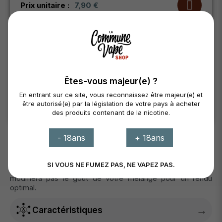
7,90 €
Prix unitaire :
Panier
Disponibilité
Êtes-vous majeur(e) ?
St. Brieuc
Transfert (+1 jour)
En entrant sur ce site, vous reconnaissez être majeur(e) et
Lanvollon
En stock
être autorisé(e) par la législation de votre pays à acheter
des produits contenant de la nicotine.
Stock total :
5 Produits
- 18ans
+ 18ans
Une base au goût neutre et non sucré en 50% PG et 50%
VG en flacon de 250ml.
SI VOUS NE FUMEZ PAS, NE VAPEZ PAS.
Pour réaliser des recettes e-liquides en DIY, cette base ne
modifiera pas le goût de votre mélange pour un rendu
optimal.
→
Caractéristiques