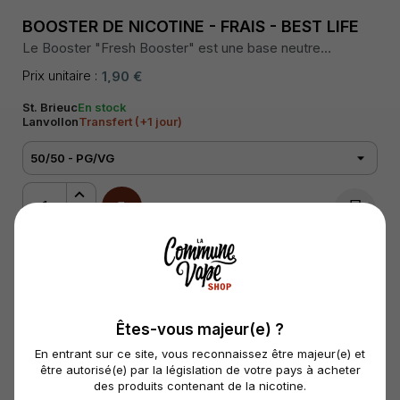
BOOSTER DE NICOTINE - FRAIS - BEST LIFE
Le Booster "Fresh Booster" est une base neutre
nicotinée de 20 mg/ml pour booster vos bases de DIY,
avec un effet fraîcheur.
Prix unitaire :
1,90 €
St. Brieuc
En stock
Lanvollon
Transfert (+1 jour)
Êtes-vous majeur(e) ?
En entrant sur ce site, vous reconnaissez être majeur(e) et
être autorisé(e) par la législation de votre pays à acheter
des produits contenant de la nicotine.